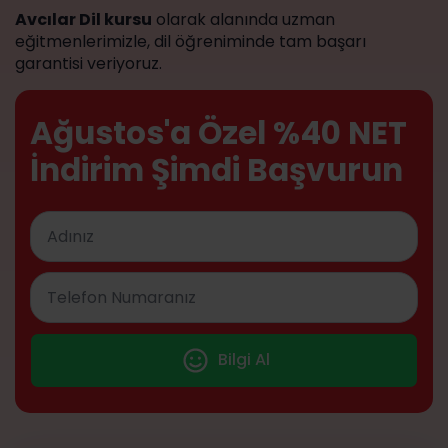
Avcılar Dil kursu
olarak alanında uzman
eğitmenlerimizle, dil öğreniminde tam başarı
garantisi veriyoruz.
Ağustos'a Özel %40 NET
İndirim Şimdi Başvurun
Bilgi Al