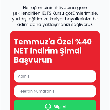
Her öğrencinin ihtiyacına göre
şekillendirilen IELTS Kursu çözümlerimizle,
yurtdışı eğitim ve kariyer hayallerinize bir
adım daha yaklaşmanızı sağlıyoruz.
Temmuz'a Özel %40
NET İndirim Şimdi
Başvurun
Sizi Arayalım
Kampanyalar ve eğitimler hakkında bilgi
için lütfen formu doldurunuz.
Bilgi Al