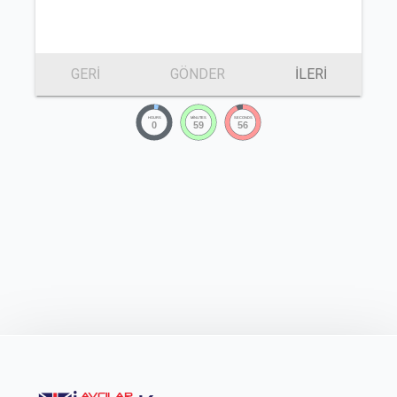
GERI
GÖNDER
İLERI
HOURS
MINUTES
SECONDS
0
59
56