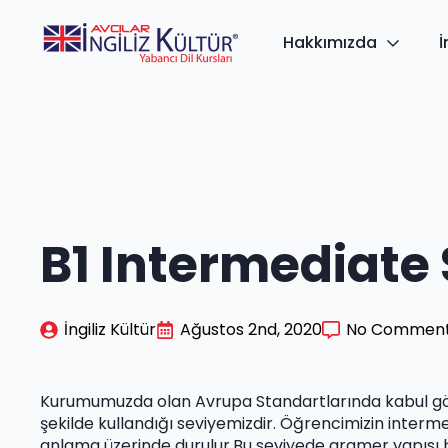
Hakkımızda
İ
B1 Intermediate 
İngiliz Kültür
Ağustos 2nd, 2020
No Commen
Kurumumuzda olan Avrupa Standartlarında kabul görü
şekilde kullandığı seviyemizdir. Öğrencimizin int
anlama üzerinde durulur.Bu seviyede gramer yapısı büy