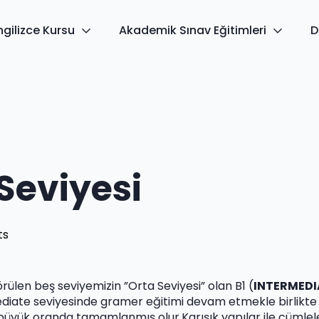
ngilizce Kursu
Akademik Sınav Eğitimleri
D
Seviyesi
ts
len beş seviyemizin ”Orta Seviyesi” olan B1 (
INTERMEDI
ermediate seviyesinde gramer eğitimi devam etmekle birl
ük oranda tamamlanmış olur.Karışık yapılar ile cümleler ku