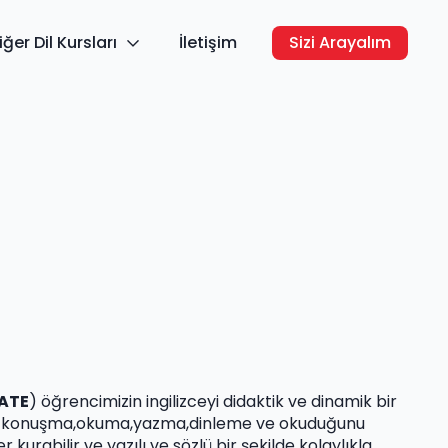
iğer Dil Kursları
İletişim
Sizi Arayalım
ATE
) öğrencimizin ingilizceyi didaktik ve dinamik bir
ikte konuşma,okuma,yazma,dinleme ve okuduğunu
rabilir ve yazılı ve sözlü bir şekilde kolaylıkla