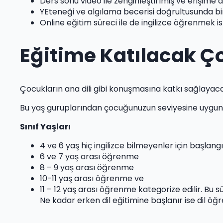
Ders sonu video ile zenginleştirlmiş ve erişime a
YEteneği ve algılama becerisi doğrultusunda bir
Online eğitim süreci ile de ingilizce öğrenmek i
Eğitime Katılacak Ç
Çocukların ana dili gibi konuşmasına katkı sağlayacak 
Bu yaş guruplarından çocuğunuzun seviyesine uygun sı
Sınıf Yaşları
4 ve 6 yaş hiç ingilizce bilmeyenler için başlangıç
6 ve 7 yaş arası öğrenme
8 – 9 yaş arası öğrenme
10-11 yaş arası öğrenme ve
11 – 12 yaş arası öğrenme kategorize edilir. Bu
Ne kadar erken dil eğitimine başlanır ise dil öğ