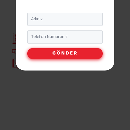
Whatsapp Bilgi
Name
*
Telefon
*
Ücretsiz Materyaller
Ücretsiz Online İngilizce
GÖNDER
Sınırsız Aktivite
Öğrenme Garantisi