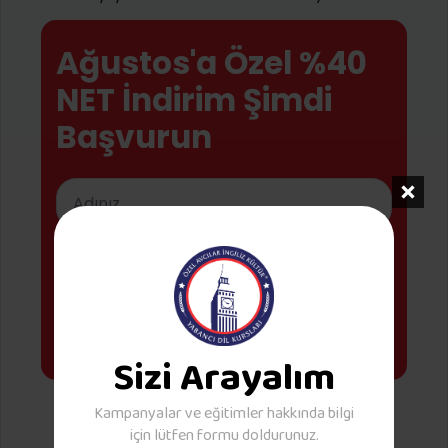
Ağustos'a Özel %40
NET İndirim Şimdi
Başvurun
Bilgi Al
Sizi Arayalım
Kampanyalar ve eğitimler hakkında bilgi
için lütfen formu doldurunuz.
Hemen Şimdi Arayın